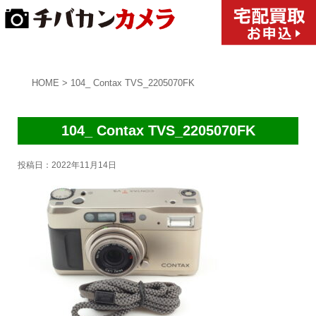
HOME
>
104_ Contax TVS_2205070FK
104_ Contax TVS_2205070FK
投稿日：
2022年11月14日