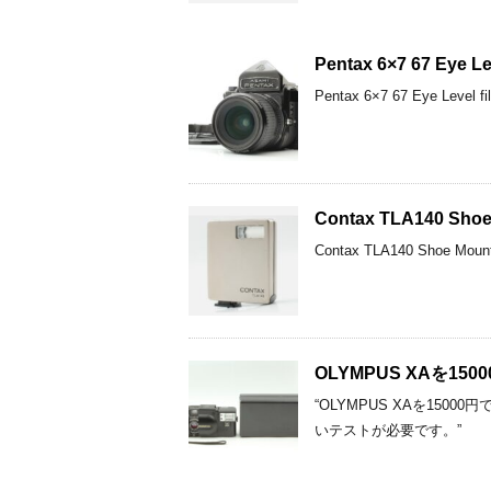
Pentax 6×7 67 Ey
Pentax 6×7 67 Eye 
Contax TLA140 Sh
Contax TLA140 Shoe
OLYMPUS XAを1
“OLYMPUS XAを15
いテストが必要です。”