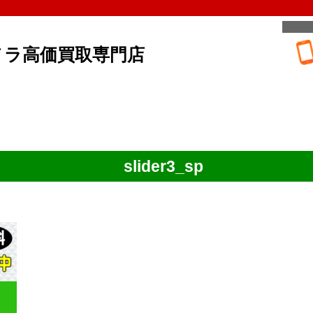
メラ高価買取専門店
slider3_sp