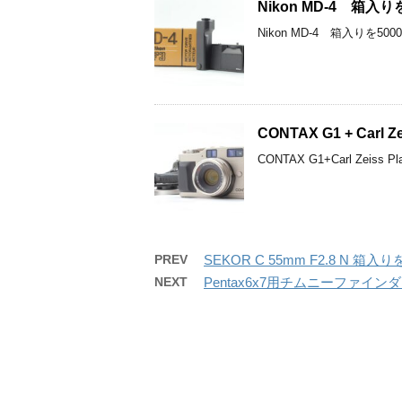
Nikon MD-4 箱
Nikon MD-4 箱入り
CONTAX G1 + Car
CONTAX G1+Carl Zei
PREV
SEKOR C 55mm F2.8 N
NEXT
Pentax6x7用チムニーファイ