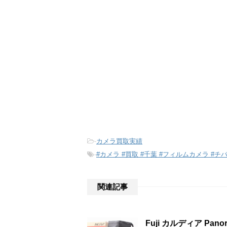
-
カメラ買取実績
-
#カメラ #買取 #千葉 #フィルムカメラ #
関連記事
Fuji カルディア P