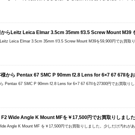
itz Leica Elmar 3.5cm 35mm f/3.5 Screw Mount
 Leica Elmar 3.5cm 35mm f/3.5 Screw Mount M39を59,9
Pentax 67 SMC P 90mm f2.8 Lens for 6×7 67 6
ntax 67 SMC P 90mm f2.8 Lens for 6×7 67 67IIを27300
mm F2 Wide Angle K Mount MFを￥17,500円でお買取りしまし
 F2 Wide Angle K Mount MF を￥17,500円でお買取りしました。少しだ