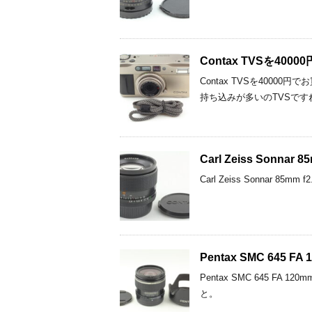
Contax TVSを4
Contax TVSを40
持ち込みが多いのTVSで
Carl Zeiss Sonn
Carl Zeiss Sonnar 8
Pentax SMC 645
Pentax SMC 645 
と。