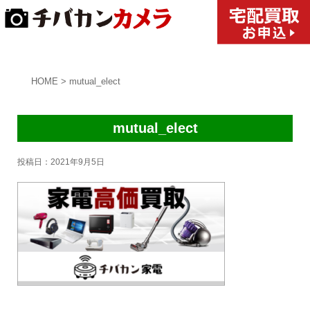
HOME
>
mutual_elect
mutual_elect
投稿日：
2021年9月5日