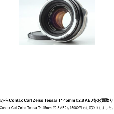
ntax Carl Zeiss Tessar T* 45mm f/2.8 AEJをお
ax Carl Zeiss Tessar T* 45mm f/2.8 AEJを15900円でお買