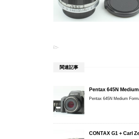
-
関連記事
Pentax 645N Medi
Pentax 645N Mediu
CONTAX G1 + Car