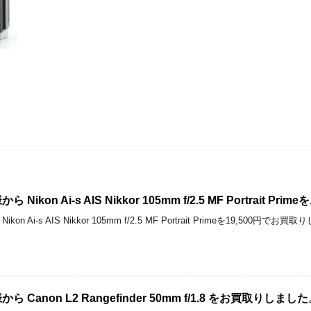
kon Ai-s AIS Nikkor 105mm f/2.5 MF Portrait 
n Ai-s AIS Nikkor 105mm f/2.5 MF Portrait Primeを19,
Canon L2 Rangefinder 50mm f/1.8 をお買取りしまし