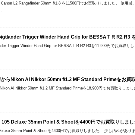
non L2 Rangefinder 50mm f/1.8 を11500円でお買取りしまし
…
nder Trigger Winder Hand Grip for BESSA T R R
er Trigger Winder Hand Grip for BESSA T R R2 R3を11.9
kon Ai Nikkor 50mm f/1.2 MF Standard Prime
n Ai Nikkor 50mm f/1.2 MF Standard Primeを18,900円で
om 105 Deluxe 35mm Point & Shootを4400円でお買取りしま
 105 Deluxe 35mm Point & Shootを4400円でお買取りしました。 少し汚れがあ