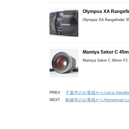
Olympus XA Ran
Olympus XA Rangef
Mamiya Sekor C
Mamiya Sekor C 
PREV
千葉市のお客様からLeica Viewfin
NEXT
船橋市のお客様からHorseman Lupe