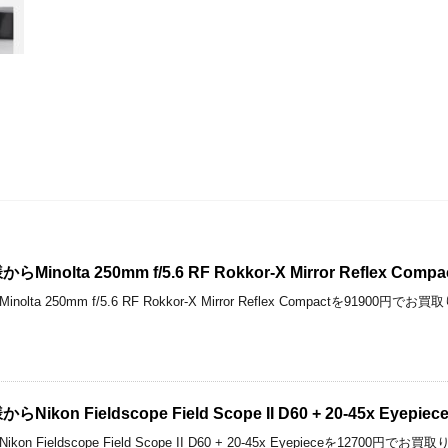
nolta 250mm f/5.6 RF Rokkor-X Mirror Reflex 
ta 250mm f/5.6 RF Rokkor-X Mirror Reflex Compactを91
kon Fieldscope Field Scope II D60 + 20-45x Ey
 Fieldscope Field Scope II D60 + 20-45x Eyepieceを12