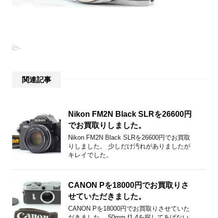
-
関連記事
Nikon FM2N Black SLRを26600円
でお買取りしました。
Nikon FM2N Black SLRを26600円でお買取
りしました。 少しだけ汚れがありましたが
キレイでした。
CANON Pを18000円でお買取りさ
せていただきました。
CANON Pを18000円でお買取りさせていた
だきました。 50mm f1.4を探してあげない