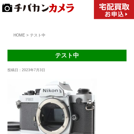
HOME
>
テスト中
テスト中
投稿日：
2023年7月3日